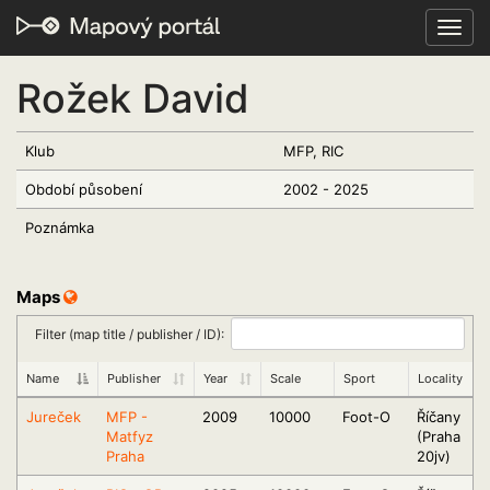
Toggl
navig
Rožek David
Klub
MFP, RIC
Období působení
2002 - 2025
Poznámka
Maps
Filter (map title / publisher / ID):
Name
Publisher
Year
Scale
Sport
Locality
Jureček
MFP -
2009
10000
Foot-O
Říčany
Matfyz
(Praha
Praha
20jv)