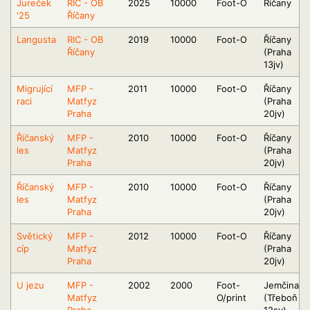
Jureček
RIC - OB
2025
10000
Foot-O
Říčany
'25
Říčany
Langusta
RIC - OB
2019
10000
Foot-O
Říčany
Říčany
(Praha
13jv)
Migrující
MFP -
2011
10000
Foot-O
Říčany
raci
Matfyz
(Praha
Praha
20jv)
Říčanský
MFP -
2010
10000
Foot-O
Říčany
les
Matfyz
(Praha
Praha
20jv)
Říčanský
MFP -
2010
10000
Foot-O
Říčany
les
Matfyz
(Praha
Praha
20jv)
Světický
MFP -
2012
10000
Foot-O
Říčany
cíp
Matfyz
(Praha
Praha
20jv)
U jezu
MFP -
2002
2000
Foot-
Jemčina
Matfyz
O/print
(Třeboň