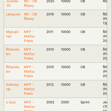
Jureček
RIC - OB
2025
10000
OB
Říča
'25
Říčany
Langusta
RIC - OB
2019
10000
OB
Říča
Říčany
(Pra
13jv)
Migrující
MFP -
2011
10000
OB
Říča
raci
Matfyz
(Pra
Praha
20jv)
Říčanský
MFP -
2010
10000
OB
Říča
les
Matfyz
(Pra
Praha
20jv)
Říčanský
MFP -
2010
10000
OB
Říča
les
Matfyz
(Pra
Praha
20jv)
Světický
MFP -
2012
10000
OB
Říča
cíp
Matfyz
(Pra
Praha
20jv)
U jezu
MFP -
2002
2000
Sprint
Jemč
Matfyz
(Tře