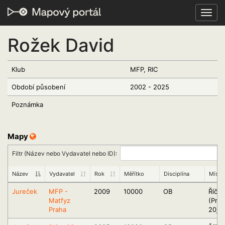
Toggl
navig
Rožek David
Klub
MFP, RIC
Období působení
2002 - 2025
Poznámka
Mapy
Filtr (Název nebo Vydavatel nebo ID):
Název
Vydavatel
Rok
Měřítko
Disciplína
Místo
Jureček
MFP -
2009
10000
OB
Říča
Matfyz
(Pra
Praha
20jv)