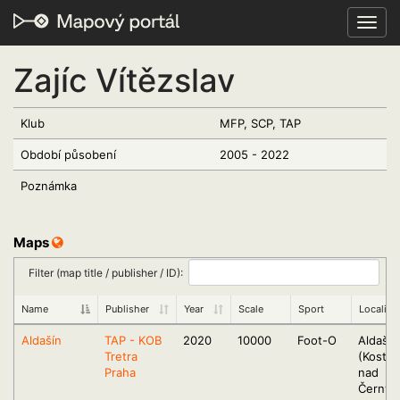
Toggl
navig
Zajíc Vítězslav
Klub
MFP, SCP, TAP
Období působení
2005 - 2022
Poznámka
Maps
Filter (map title / publisher / ID):
Name
Publisher
Year
Scale
Sport
Locality
Aldašín
TAP - KOB
2020
10000
Foot-O
Aldašín
Tretra
(Kostel
Praha
nad
Černým