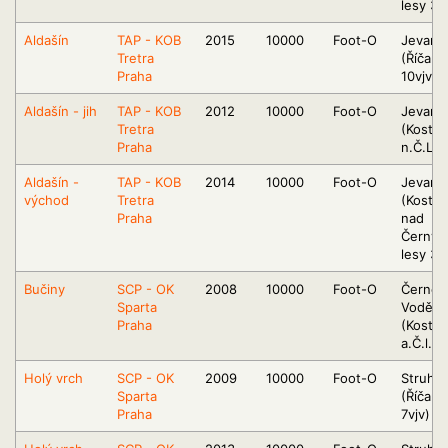
lesy 3jz
Aldašín
TAP - KOB
2015
10000
Foot-O
Jevany
Tretra
(Říčany
Praha
10vjv)
Aldašín - jih
TAP - KOB
2012
10000
Foot-O
Jevany
Tretra
(Kostel
Praha
n.Č.L. 4
Aldašín -
TAP - KOB
2014
10000
Foot-O
Jevany
východ
Tretra
(Kostel
Praha
nad
Černým
lesy 3jz
Bučiny
SCP - OK
2008
10000
Foot-O
Černé
Sparta
Voděra
Praha
(Kostel
a.Č.l. 5
Holý vrch
SCP - OK
2009
10000
Foot-O
Struha
Sparta
(Říčany
Praha
7vjv)