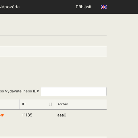
Nápověda
Přihlásit
ebo Vydavatel nebo ID):
ID
Archiv
11185
aaa0