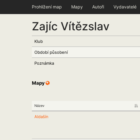
Prohlížení map
Mapy
Autoři
Vydavatelé
Zajíc Vítězslav
Klub
Období působení
Poznámka
Mapy
Název
Aldašín