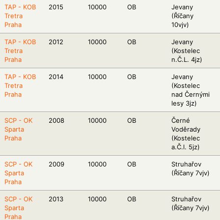
TAP - KOB
2015
10000
OB
Jevany
Tretra
(Říčany
Praha
10vjv)
TAP - KOB
2012
10000
OB
Jevany
Tretra
(Kostelec
Praha
n.Č.L. 4jz)
TAP - KOB
2014
10000
OB
Jevany
Tretra
(Kostelec
Praha
nad Černými
lesy 3jz)
SCP - OK
2008
10000
OB
Černé
Sparta
Voděrady
Praha
(Kostelec
a.Č.l. 5jz)
SCP - OK
2009
10000
OB
Struhařov
Sparta
(Říčany 7vjv)
Praha
SCP - OK
2013
10000
OB
Struhařov
Sparta
(Říčany 7vjv)
Praha