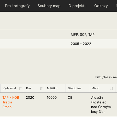
Pro kartografy
Soubory map
O projektu
Odkazy
MFP, SCP, TAP
2005 - 2022
Filtr (Název n
Vydavatel
Rok
Měřítko
Disciplína
Místo
TAP - KOB
2020
10000
OB
Aldašín
Tretra
(Kostelec
Praha
nad Černými
lesy 3jz)