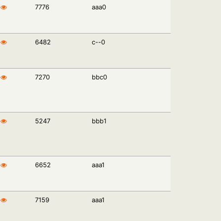
7776
aaa0
6482
c--0
7270
bbc0
5247
bbb1
6652
aaa1
7159
aaa1