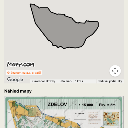
© Seznam.cz a.s. a další
Klávesové zkratky
Data map
Smluvní podmínky
1 km
Náhled mapy