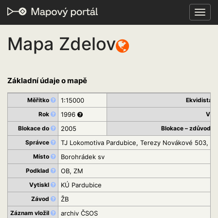
Toggl
navig
Mapa Zdelov
Základní údaje o mapě
Měřítko
1:15000
Ekvidistan
Rok
1996
Vyd
Blokace do
2005
Blokace – zdůvodně
Správce
TJ Lokomotiva Pardubice, Terezy Novákové 503, 53
Místo
Borohrádek sv
Podklad
OB, ZM
Vytiskl
KÚ Pardubice
Závod
ŽB
Záznam vložil
archiv ČSOS