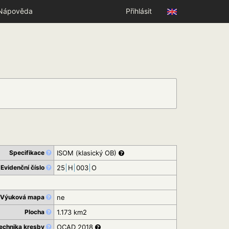
Nápověda
Přihlásit
Specifikace
ISOM (klasický OB)
Evidenční číslo
25
H
003
O
Výuková mapa
ne
Plocha
1.173 km2
echnika kresby
OCAD 2018