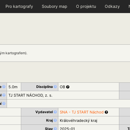
Pro kartografy
Soubory map
O projektu
Odkazy
kým kartografem).
ce
5.0m
Disciplína
OB
al
TJ START NÁCHOD, z. s.
ní
Vydavatel
SNA - TJ START Náchod
Kraj
Královéhradecký kraj
Stav
2025-01
T