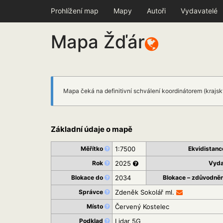
Prohlížení map
Mapy
Autoři
Vydavatelé
Mapa Žďár
Mapa čeká na definitivní schválení koordinátorem (krajs
Základní údaje o mapě
Měřítko
1:7500
Ekvidistan
Rok
2025
Vyd
Blokace do
2034
Blokace – zdůvodně
Správce
Zdeněk Sokolář ml.
Místo
Červený Kostelec
Podklad
Lidar 5G