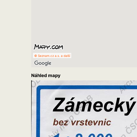
© Seznam.cz a.s. a další
Náhled mapy