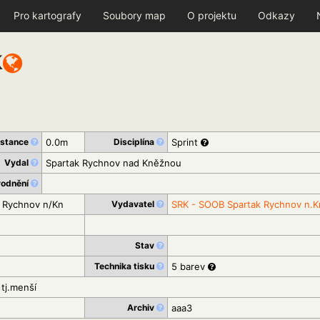
Pro kartografy
Soubory map
O projektu
Odkazy
k
istance
0.0m
Disciplína
Sprint
Vydal
Spartak Rychnov nad Kněžnou
vodnění
1 Rychnov n/Kn
Vydavatel
SRK - SOOB Spartak Rychnov n.K
Stav
Technika tisku
5 barev
tj.menší
Archiv
aaa3