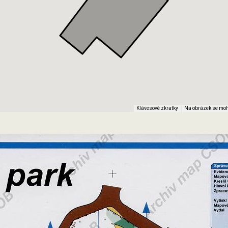
Klávesové zkratky
Na obrázek se moh