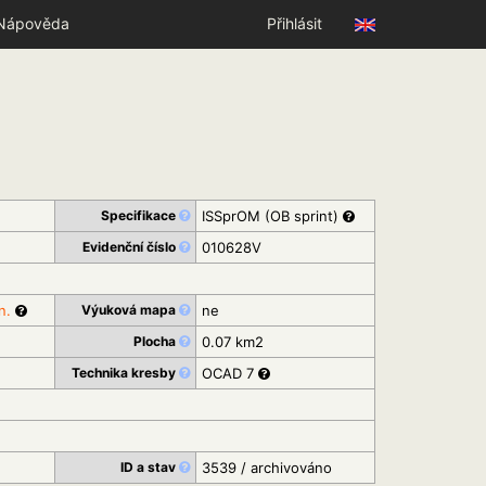
Nápověda
Přihlásit
Specifikace
ISSprOM (OB sprint)
Evidenční číslo
010628V
n.
Výuková mapa
ne
Plocha
0.07 km2
Technika kresby
OCAD 7
ID a stav
3539 / archivováno