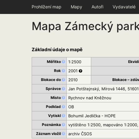
Prohlížení map
Mapy
Autoři
Vydavatelé
Mapa Zámecký par
Základní údaje o mapě
Měřítko
1:2500
Ekvid
Rok
2001
Blokace do
2010
Blokace – zdů
Správce
Jan Potštejnský, Mírová 1446, 5160
Místo
Rychnov nad Kněžnou
Podklad
OB
Vytiskl
Bohumil Jedlička - HOPE
Poznámka
vytištěno 1:2500, mapováno 1:2000, 
Záznam vložil
archiv ČSOS