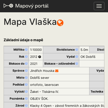
Toggl
navig
Mapa Vlaška
Základní údaje o mapě
Měřítko
1:10000
Ekvidistance
5.0m
Discipl
Rok
2012
Vydal
OK Dobříš
Blokace do
2021
Blokace – zdůvodnění
Správce
Jindřich Houska
Vydava
Místo
Dobříš sever
K
Podklad
ortofoto, laserscan
St
Vytiskl
Žaket - Tiskárna IV.
Technika ti
Poznámka
OBJEV ŠOK.
Závod
Klacky 4 Open - závod firemních a žákovských štaf