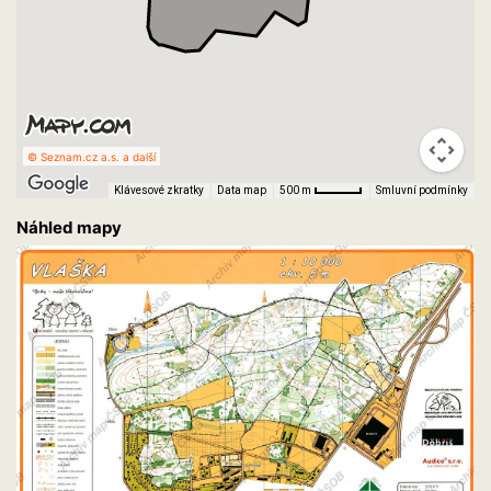
© Seznam.cz a.s. a další
Klávesové zkratky
Data map
Smluvní podmínky
500 m
Náhled mapy