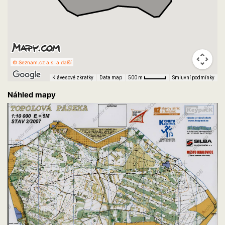
© Seznam.cz a.s. a další
Klávesové zkratky
Data map
Smluvní podmínky
500 m
Náhled mapy