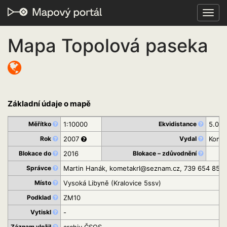
Toggl
navig
Mapa Topolová paseka
Základní údaje o mapě
Měřítko
1:10000
Ekvidistance
5.0m
Rok
2007
Vydal
Komet
Blokace do
2016
Blokace – zdůvodnění
Správce
Martin Hanák, kometakrl@seznam.cz, 739 654 855
Místo
Vysoká Libyně (Kralovice 5ssv)
Podklad
ZM10
Vytiskl
-
Záznam vložil