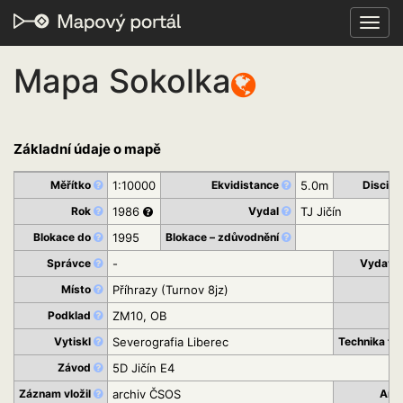
Toggl
navig
Mapa Sokolka
Základní údaje o mapě
Měřítko
1:10000
Ekvidistance
5.0m
Discipl
Rok
1986
Vydal
TJ Jičín
Blokace do
1995
Blokace – zdůvodnění
Správce
-
Vydava
Místo
Příhrazy (Turnov 8jz)
K
Podklad
ZM10, OB
St
Vytiskl
Severografia Liberec
Technika ti
Závod
5D Jičín E4
Záznam vložil
archiv ČSOS
Arc