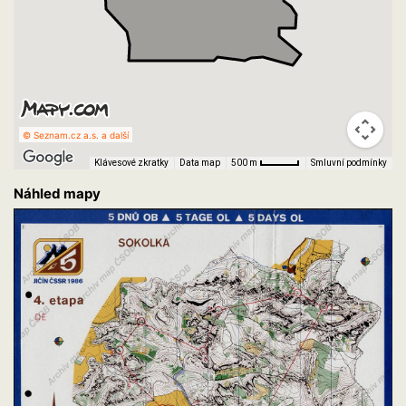
© Seznam.cz a.s. a další
Klávesové zkratky
Data map
Smluvní podmínky
500 m
Náhled mapy