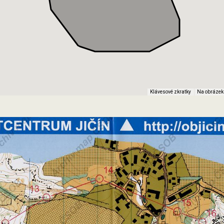
Klávesové zkratky
Na obrázek