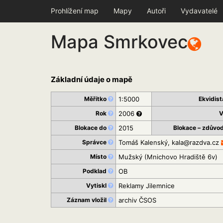
Prohlížení map
Mapy
Autoři
Vydavatelé
Mapa Smrkovec
Základní údaje o mapě
Měřítko
1:5000
Ekvidis
Rok
2006
V
Blokace do
2015
Blokace – zdůvo
Správce
Tomáš Kalenský, kala@razdva.cz
Místo
Mužský (Mnichovo Hradiště 6v)
Podklad
OB
Vytiskl
Reklamy Jilemnice
Záznam vložil
archiv ČSOS