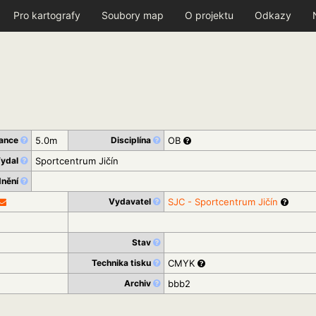
Pro kartografy
Soubory map
O projektu
Odkazy
tance
5.0m
Disciplína
OB
ydal
Sportcentrum Jičín
dnění
Vydavatel
SJC - Sportcentrum Jičín
Stav
Technika tisku
CMYK
Archiv
bbb2