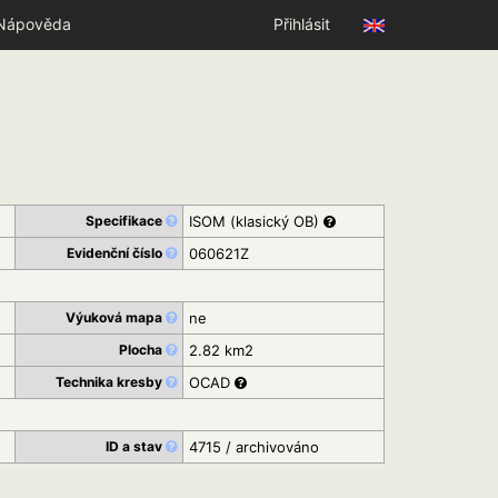
Nápověda
Přihlásit
Specifikace
ISOM (klasický OB)
Evidenční číslo
060621Z
Výuková mapa
ne
Plocha
2.82 km2
Technika kresby
OCAD
ID a stav
4715 / archivováno