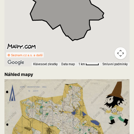
© Seznam.cz a.s. a další
Klávesové zkratky
Data map
Smluvní podmínky
1 km
Náhled mapy