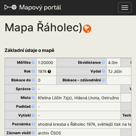
Toggl
navig
Mapa Řáholec)
Základní údaje o mapě
Měřítko
1:20000
Ekvidistance
4.0m
Dis
Rok
1974
Vydal
TJ Jičín
Blokace do
0
Blokace – zdůvodnění
Správce
-
Vyd
Místo
Křelina (Jičín 7zjz), Hlásná Lhota, Ostružno
Podklad
-
Vytiskl
-
Technik
Poznámka
shodná kresba s Řáholec 1974, světlejší tisk na tenčí
Záznam vložil
archiv ČSOS