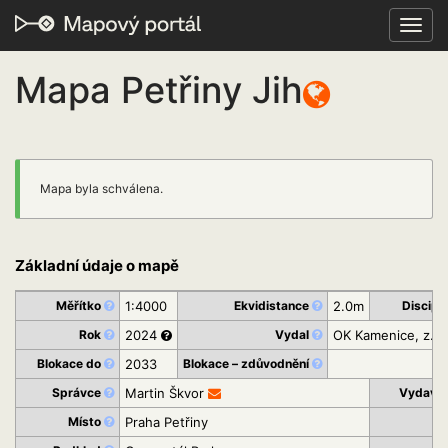
Toggl
navig
Mapa Petřiny Jih
Mapa byla schválena.
Základní údaje o mapě
Měřítko
1:4000
Ekvidistance
2.0m
Discipl
Rok
2024
Vydal
OK Kamenice, z.s.
Blokace do
2033
Blokace – zdůvodnění
Správce
Martin Škvor
Vydavat
Místo
Praha Petřiny
K