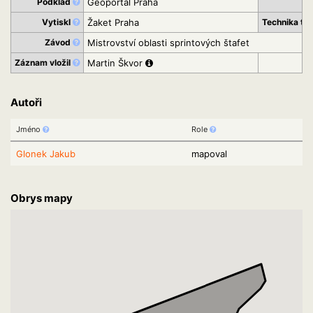
Podklad
Geoportál Praha
St
Vytiskl
Žaket Praha
Technika ti
Závod
Mistrovství oblasti sprintových štafet
Záznam vložil
Martin Škvor
Autoři
Jméno
Role
Glonek Jakub
mapoval
Obrys mapy