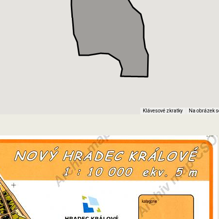
Klávesové zkratky
Na obrázek s