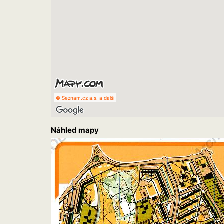
© Seznam.cz a.s. a další
Náhled mapy