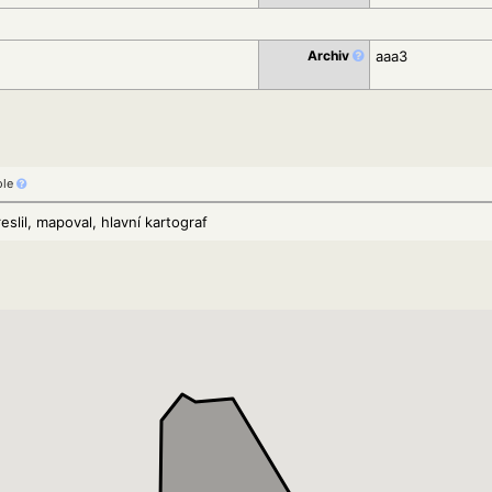
Archiv
aaa3
ole
reslil, mapoval, hlavní kartograf