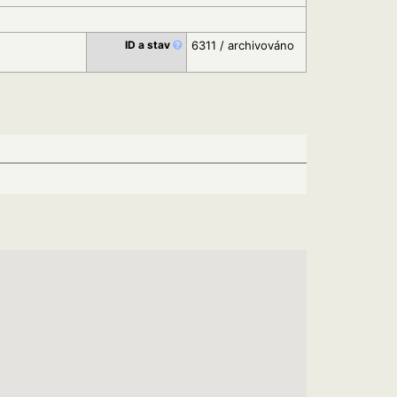
ID a stav
6311 / archivováno