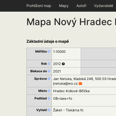
Prohlížení map
Mapy
Autoři
Vydavatelé
Mapa Nový Hradec 
Základní údaje o mapě
Měřítko
1:10000
Rok
2012
Blokace do
2021
Správce
Jan Netuka, Kladská 249, 500 03 Hrade
jnetuka@wo.cz
Místo
Hradec Králové-Biřička
Podklad
OB+lase+fo
Vytiskl
Žaket - Tiskárna IV.