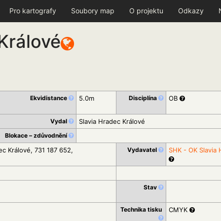
Pro kartografy
Soubory map
O projektu
Odkazy
Králové
Ekvidistance
5.0m
Disciplína
OB
Vydal
Slavia Hradec Králové
Blokace – zdůvodnění
c Králové, 731 187 652,
Vydavatel
SHK - OK Slavia 
Stav
Technika tisku
CMYK