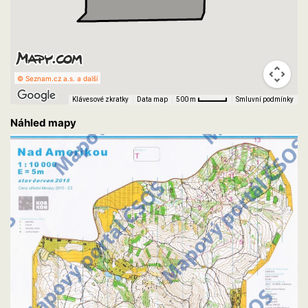
© Seznam.cz a.s. a další
Klávesové zkratky
Data map
Smluvní podmínky
500 m
Náhled mapy