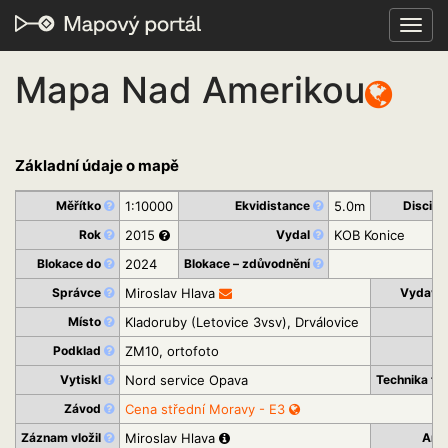
Toggl
navig
Mapa Nad Amerikou
Základní údaje o mapě
Měřítko
1:10000
Ekvidistance
5.0m
Discipl
Rok
2015
Vydal
KOB Konice
Blokace do
2024
Blokace – zdůvodnění
Správce
Miroslav Hlava
Vydava
Místo
Kladoruby (Letovice 3vsv), Drválovice
K
Podklad
ZM10, ortofoto
St
Vytiskl
Nord service Opava
Technika ti
Závod
Cena střední Moravy - E3
Záznam vložil
Miroslav Hlava
Arc