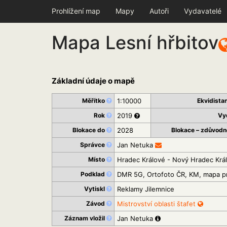
Prohlížení map
Mapy
Autoři
Vydavatelé
Mapa Lesní hřbitov
Základní údaje o mapě
Měřítko
1:10000
Ekvidista
Rok
2019
Vy
Blokace do
2028
Blokace – zdůvodn
Správce
Jan Netuka
Místo
Hradec Králové - Nový Hradec Krá
Podklad
DMR 5G, Ortofoto ČR, KM, mapa p
Vytiskl
Reklamy Jilemnice
Závod
Mistrovství oblasti štafet
Záznam vložil
Jan Netuka