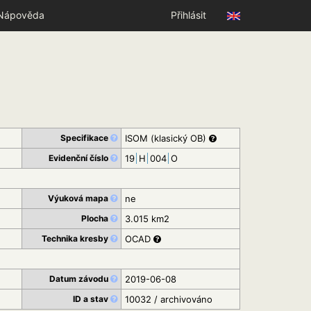
Nápověda
Přihlásit
Specifikace
ISOM (klasický OB)
Evidenční číslo
19
H
004
O
Výuková mapa
ne
Plocha
3.015 km2
Technika kresby
OCAD
Datum závodu
2019-06-08
ID a stav
10032 / archivováno