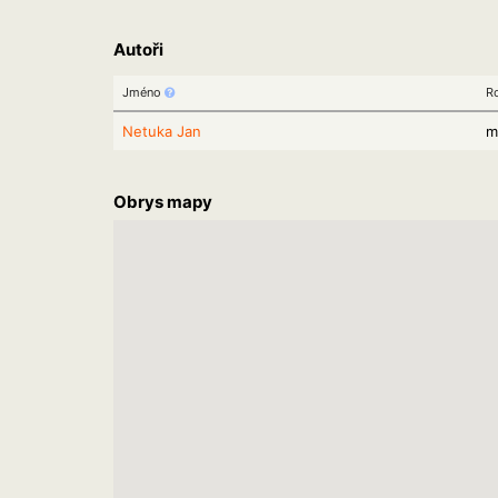
Autoři
Jméno
R
Netuka Jan
m
Obrys mapy