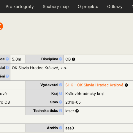
Pro kartografy
Soubory map
O projektu
Odkazy
nce
5.0m
Disciplína
OB
dal
OK Slavia Hradec Králové, z.s.
ění
Vydavatel
SHK - OK Slavia Hradec Králové
lové
Kraj
Královéhradecký kraj
ro OB
Stav
2019-05
Technika tisku
laser
Archiv
aaa0