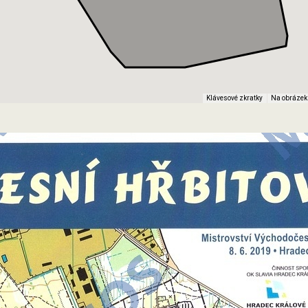
Klávesové zkratky
Na obrázek