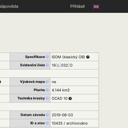
Nápověda
Přihlásit
Specifikace
ISOM (klasický OB)
Evidenční číslo
19
L
032
O
Výuková mapa
ne
Plocha
4.144 km2
Technika kresby
OCAD 10
Datum závodu
2019-08-03
ID a stav
10435 / archivováno