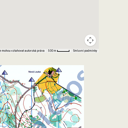
e mohou vztahovat autorská práva
Smluvní podmínky
500 m