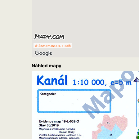
© Seznam.cz a.s. a další
Náhled mapy