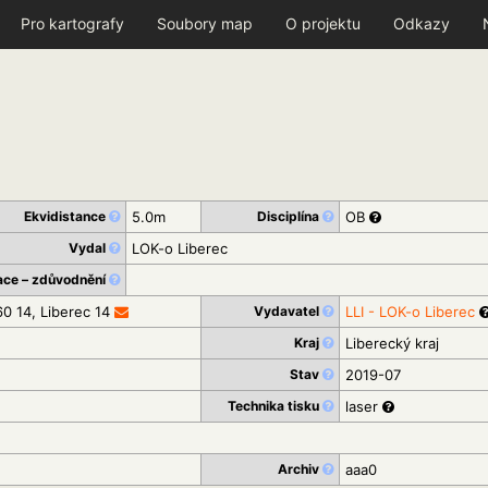
Pro kartografy
Soubory map
O projektu
Odkazy
Ekvidistance
5.0m
Disciplína
OB
Vydal
LOK-o Liberec
ace – zdůvodnění
60 14, Liberec 14
Vydavatel
LLI - LOK-o Liberec
Kraj
Liberecký kraj
Stav
2019-07
Technika tisku
laser
Archiv
aaa0