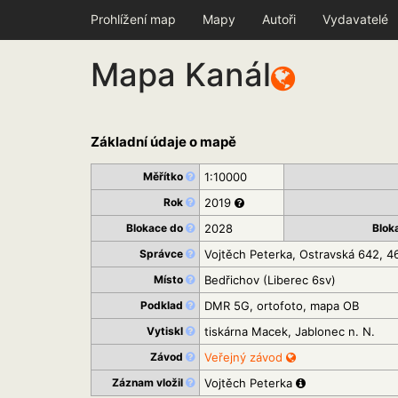
Prohlížení map
Mapy
Autoři
Vydavatelé
Mapa Kanál
Základní údaje o mapě
Měřítko
1:10000
Rok
2019
Blokace do
2028
Blok
Správce
Vojtěch Peterka, Ostravská 642, 4
Místo
Bedřichov (Liberec 6sv)
Podklad
DMR 5G, ortofoto, mapa OB
Vytiskl
tiskárna Macek, Jablonec n. N.
Závod
Veřejný závod
Záznam vložil
Vojtěch Peterka