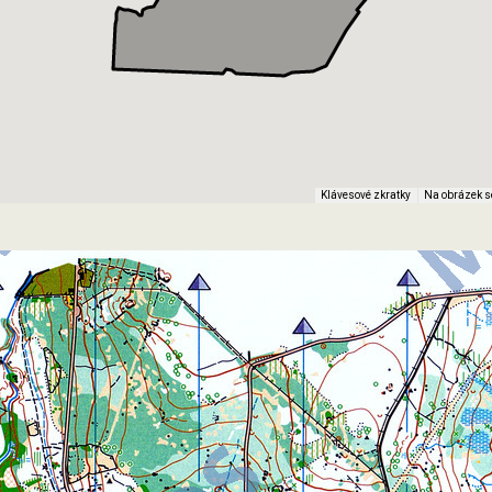
Klávesové zkratky
Na obrázek s