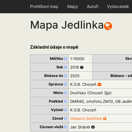
Prohlížení map
Mapy
Autoři
Vydavatelé
Mapa Jedlinka
Základní údaje o mapě
Měřítko
1:10000
Ekv
Rok
2016
Blokace do
2025
Blokace – z
Správce
K.O.B. Choceň
Místo
Dvořisko (Choceň 3jjz)
Podklad
DMR4G, ortofoto,ZM10, OB Jedli
Vytiskl
K.O.B. Choceň
Závod
Oblastní žebříček
Záznam vložil
Jan Sháněl