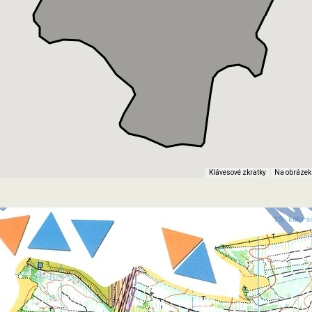
Klávesové zkratky
Na obrázek