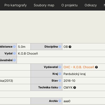
Pro kartografy
Soubory map
O projektu
Odkazy
idistance
5.0m
Disciplína
OB
Vydal
K.O.B Choceň
důvodnění
Vydavatel
CHC - K.O.B. Choceň
Kraj
Pardubický kraj
nka(2013)
Stav
2016-10
Technika tisku
CMYK
Archiv
aaa0