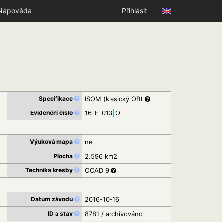
Nápověda
Přihlásit
Specifikace
ISOM (klasický OB)
Evidenční číslo
16
E
013
O
Výuková mapa
ne
Plocha
2.596 km2
Technika kresby
OCAD 9
Datum závodu
2016-10-16
ID a stav
8781 / archivováno