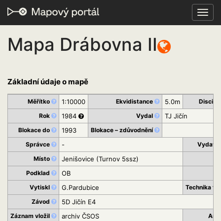
Toggl
navig
Mapa Drábovna II
Základní údaje o mapě
Měřítko
1:10000
Ekvidistance
5.0m
Discipl
Rok
1984
Vydal
TJ Jičín
Blokace do
1993
Blokace – zdůvodnění
Správce
-
Vydava
Místo
Jenišovice (Turnov 5ssz)
K
Podklad
OB
St
Vytiskl
G.Pardubice
Technika ti
Závod
5D Jičín E4
Záznam vložil
archiv ČSOS
Arc