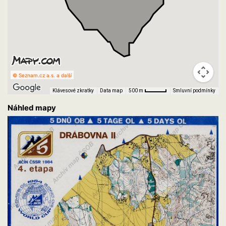
© Seznam.cz a.s. a další
Klávesové zkratky
Data map
Smluvní podmínky
500 m
Náhled mapy