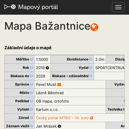
Toggl
navig
Mapa Bažantnice
Základní údaje o mapě
Měřítko
1:5000
Ekvidistance
2.0m
Disciplí
Rok
2019
Vydal
SPORTCENTRUM Jič
Blokace do
2028
Blokace – zdůvodnění
Správce
Pavel Musil
Vydavat
Místo
Lázně Bělohrad
Kr
Podklad
OB mapa, ortofoto
St
Vytiskl
Kartum s.r.o.
Technika tis
Závod
Český pohár MTBO – 16. kolo
Záznam vložil
Jan Mrázek
Arch