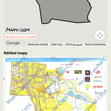
© Seznam.cz a.s. a další
Klávesové zkratky
Data map
Smluvní podmínky
200 m
Náhled mapy