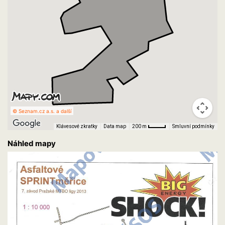
© Seznam.cz a.s. a další
Klávesové zkratky
Data map
Smluvní podmínky
200 m
Náhled mapy