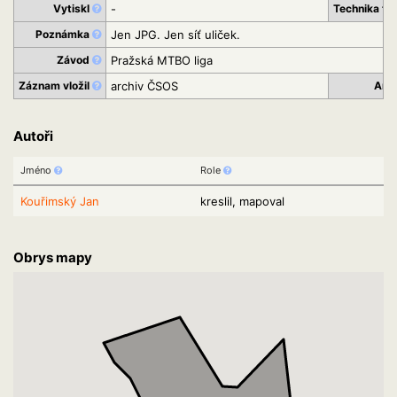
Vytiskl
-
Technika ti
Poznámka
Jen JPG. Jen síť uliček.
Závod
Pražská MTBO liga
Záznam vložil
archiv ČSOS
Arc
Autoři
Jméno
Role
Kouřimský Jan
kreslil, mapoval
Obrys mapy