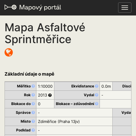
Toggl
navig
Mapa Asfaltové
Sprintměřice
Základní údaje o mapě
Měřítko
1:10000
Ekvidistance
0.0m
Discipl
Rok
2013
Vydal
-
Blokace do
0
Blokace – zdůvodnění
Správce
-
Vydava
Místo
Zdiměřice (Praha 13jv)
K
Podklad
-
St