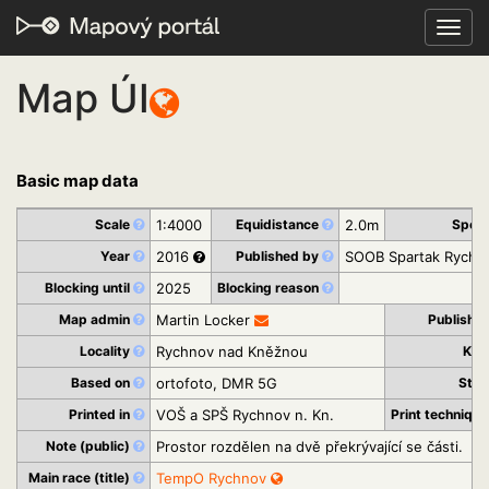
Toggl
navig
Map ÚI
Basic map data
Scale
1:4000
Equidistance
2.0m
Spor
Year
2016
Published by
SOOB Spartak Rychn
Blocking until
2025
Blocking reason
Map admin
Martin Locker
Publishe
Locality
Rychnov nad Kněžnou
Kra
Based on
ortofoto, DMR 5G
Sta
Printed in
VOŠ a SPŠ Rychnov n. Kn.
Print techniqu
Note (public)
Prostor rozdělen na dvě překrývající se části.
Main race (title)
TempO Rychnov