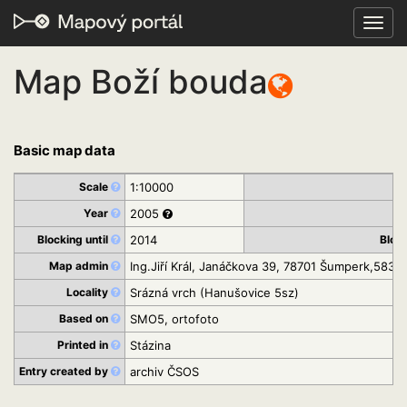
Toggl
navig
Map Boží bouda
Basic map data
Scale
1:10000
E
Year
2005
P
Blocking until
2014
Bloc
Map admin
Ing.Jiří Král, Janáčkova 39, 78701 Šumperk,583
Locality
Srázná vrch (Hanušovice 5sz)
Based on
SMO5, ortofoto
Printed in
Stázina
Entry created by
archiv ČSOS