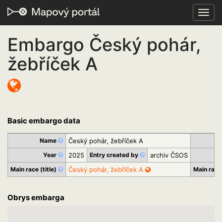
Toggl
navig
Embargo Český pohár,
žebříček A
Basic embargo data
Name
Český pohár, žebříček A
ID
Year
2025
Entry created by
archiv ČSOS
Pu
Main race (title)
Český pohár, žebříček A
Main race
Obrys embarga