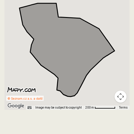
© Seznam.cz a.s. a další
Image may be subject to copyright
Terms
200 m