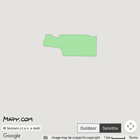
Outdoor
Satellite
© Seznam.cz a.s. a další
Image may be subject to copyright
Terms
1 km