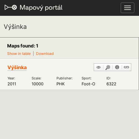
Toggl
navig
Výšinka
Maps found: 1
Show in table
Download
Výšinka
Year:
Scale:
Publisher:
Sport:
ID:
2011
10000
PHK
Foot-O
6322