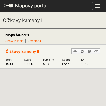
Toggl
navig
Čížkovy kameny II
Maps found: 1
Show in table
Download
Čížkovy kameny II
Year:
Scale:
Publisher:
Sport:
ID:
1993
10000
SJC
Foot-O
1952