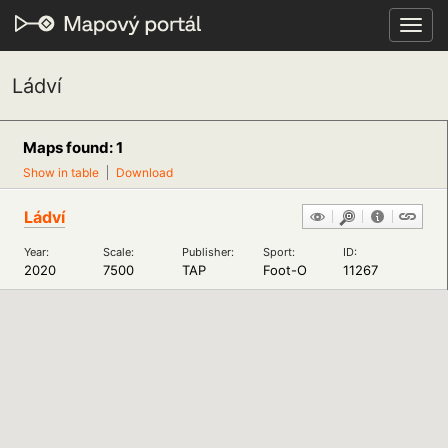
Toggl
navig
Ládví
Maps found: 1
Show in table
Download
Ládví
Year:
Scale:
Publisher:
Sport:
ID:
2020
7500
TAP
Foot-O
11267