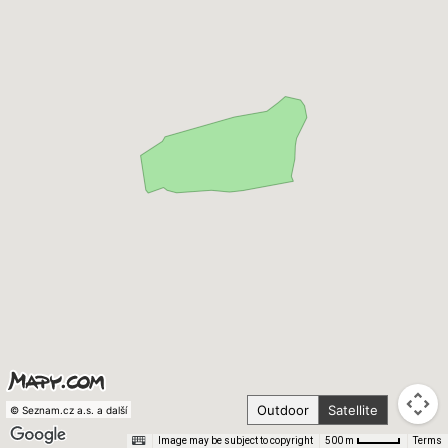
Outdoor
Satellite
© Seznam.cz a.s. a další
Image may be subject to copyright
Terms
500 m