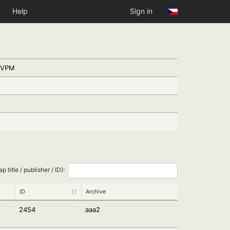
Help
Sign in
, VPM
ap title / publisher / ID):
ID
Archive
2454
aaa2