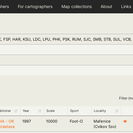
shers
For cartographers
Map collections
About
Links
, FSP, HAR, KSU, LDC, LPU, PHK, PSK, RUM, SJC, SMB, STB, SUL, VCB
Filter (m
blisher
Year
Scale
Sport
Locality
HA - OK
1997
10000
Foot-O
Mařenice
hrastava
(Cvikov 5sv)