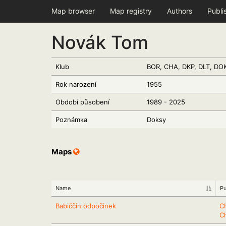
Map browser
Map registry
Authors
Publi
Novák Tom
Klub
BOR, CHA, DKP, DLT, DOK
Rok narození
1955
Období působení
1989 - 2025
Poznámka
Doksy
Maps
Name
Pu
Babiččin odpočinek
C
C