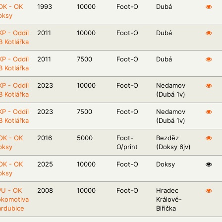
OK - OK
1993
10000
Foot-O
Dubá
oksy
P - Oddíl
2011
10000
Foot-O
Dubá
 Kotlářka
P - Oddíl
2011
7500
Foot-O
Dubá
 Kotlářka
P - Oddíl
2023
10000
Foot-O
Nedamov
 Kotlářka
(Dubá 1v)
P - Oddíl
2023
7500
Foot-O
Nedamov
 Kotlářka
(Dubá 1v)
OK - OK
2016
5000
Foot-
Bezděz
oksy
O/print
(Doksy 6jv)
OK - OK
2025
10000
Foot-O
Doksy
oksy
PU - OK
2008
10000
Foot-O
Hradec
okomotiva
Králové-
ardubice
Biřička