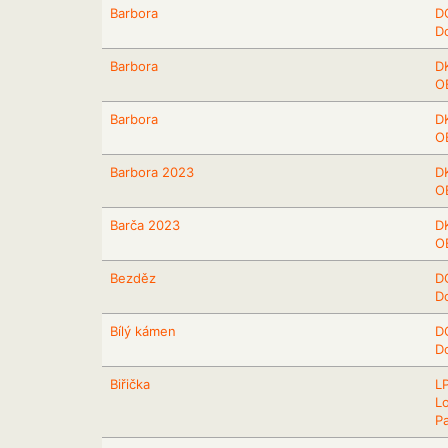
Barbora
D
D
Barbora
DK
OB
Barbora
DK
OB
Barbora 2023
DK
OB
Barča 2023
DK
OB
Bezděz
D
D
Bílý kámen
D
D
Biřička
L
L
P