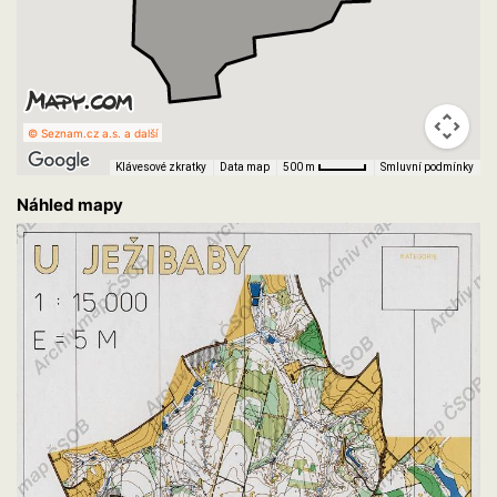
© Seznam.cz a.s. a další
Klávesové zkratky
Data map
Smluvní podmínky
500 m
Náhled mapy