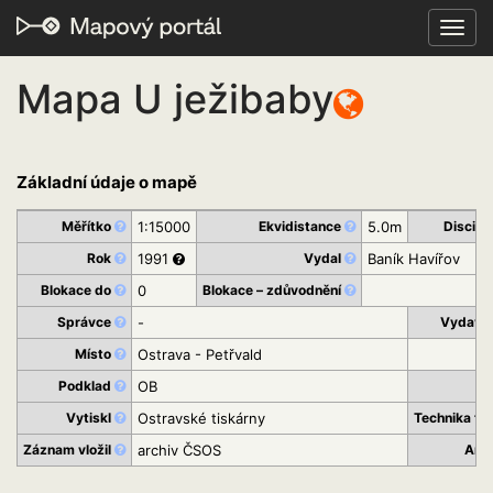
Toggl
navig
Mapa U ježibaby
Základní údaje o mapě
Měřítko
1:15000
Ekvidistance
5.0m
Discipl
Rok
1991
Vydal
Baník Havířov
Blokace do
0
Blokace – zdůvodnění
Správce
-
Vydava
Místo
Ostrava - Petřvald
Podklad
OB
St
Vytiskl
Ostravské tiskárny
Technika ti
Záznam vložil
archiv ČSOS
Arc