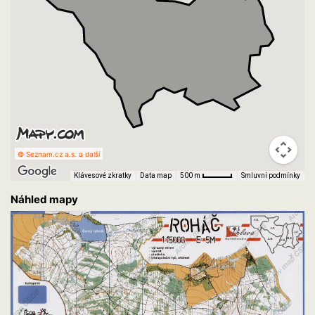
© Seznam.cz a.s. a další
Klávesové zkratky
Data map
Smluvní podmínky
500 m
Náhled mapy