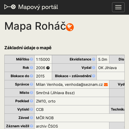
Toggl
navig
Mapa Roháč
Základní údaje o mapě
Měřítko
1:15000
Ekvidistance
5.0m
Discip
Rok
2006
Vydal
OK Jihlava
Blokace do
2015
Blokace – zdůvodnění
Správce
Milan Venhoda, venhoda@seznam.cz
Vydav
Místo
Smrčná (Jihlava 8ssz)
Podklad
ZM10, orto
Vytiskl
CCB
Technika t
Závod
MČR NOB
Záznam vložil
archiv ČSOS
Ar