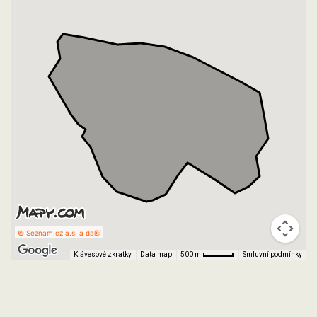
© Seznam.cz a.s. a další
Klávesové zkratky
Data map
Smluvní podmínky
500 m