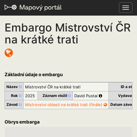
Toggl
navig
Embargo Mistrovství ČR
na krátké trati
Základní údaje o embargu
Název
Mistrovství ČR na krátké trati
ID a sta
Rok
2025
Záznam vložil
David Pustai
Vydavate
Závod
Mistrovství oblasti na krátké trati (finále)
Datum závod
Obrys embarga