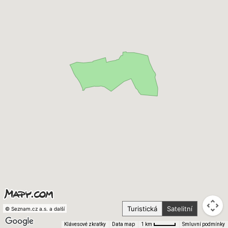
Turistická
Satelitní
© Seznam.cz a.s. a další
Klávesové zkratky
Data map
Smluvní podmínky
1 km