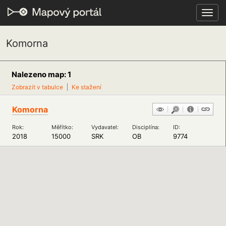
Toggl
navig
Komorna
Nalezeno map: 1
Zobrazit v tabulce
Ke stažení
Komorna
Rok:
Měřítko:
Vydavatel:
Disciplína:
ID:
2018
15000
SRK
OB
9774