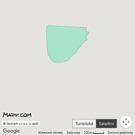
Turistická
Satelitní
© Seznam.cz a.s. a další
Klávesové zkratky
Data map
Smluvní podmínky
200 m