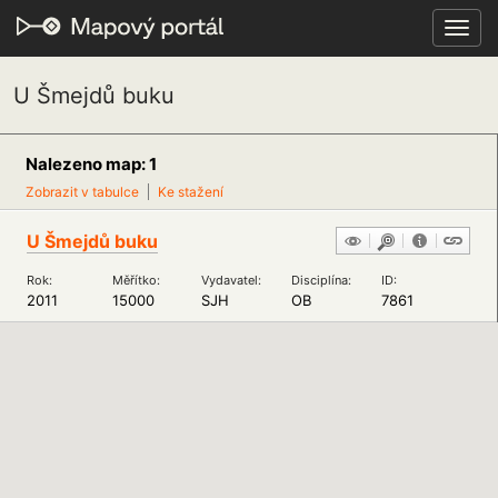
Toggl
navig
U Šmejdů buku
Nalezeno map: 1
Zobrazit v tabulce
Ke stažení
U Šmejdů buku
Rok:
Měřítko:
Vydavatel:
Disciplína:
ID:
2011
15000
SJH
OB
7861