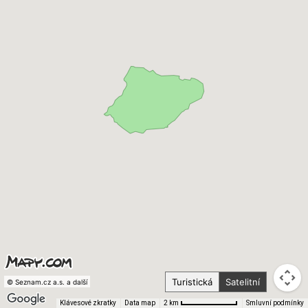
Turistická
Satelitní
© Seznam.cz a.s. a další
Klávesové zkratky
Data map
Smluvní podmínky
2 km