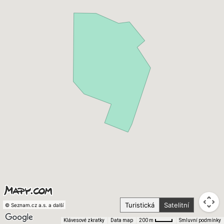
Turistická
Satelitní
© Seznam.cz a.s. a další
Klávesové zkratky
Data map
Smluvní podmínky
200 m