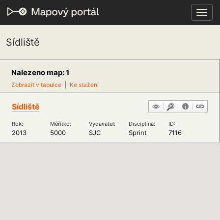
Toggl
navig
Sídliště
Nalezeno map: 1
Zobrazit v tabulce
Ke stažení
Sídliště
Rok:
Měřítko:
Vydavatel:
Disciplína:
ID:
2013
5000
SJC
Sprint
7116