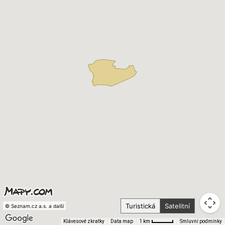
Turistická
Satelitní
© Seznam.cz a.s. a další
Klávesové zkratky
Data map
Smluvní podmínky
1 km