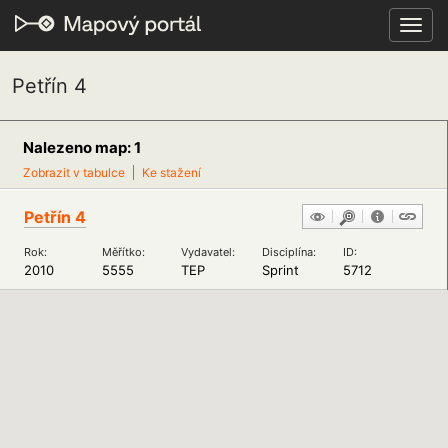
Toggl
navig
Petřín 4
Nalezeno map: 1
Zobrazit v tabulce
Ke stažení
Petřín 4
Rok:
Měřítko:
Vydavatel:
Disciplína:
ID:
2010
5555
TEP
Sprint
5712