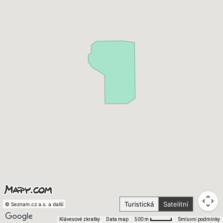
Turistická
Satelitní
© Seznam.cz a.s. a další
Klávesové zkratky
Data map
Smluvní podmínky
500 m