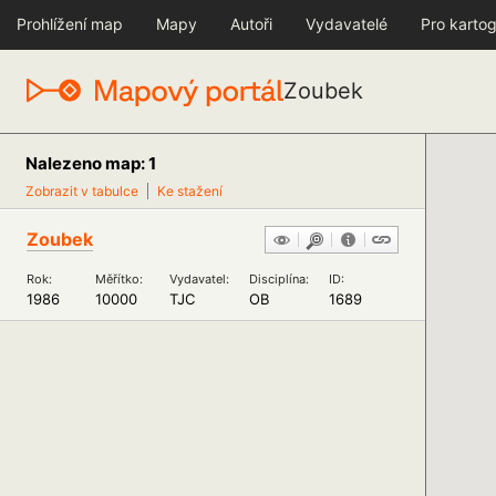
Prohlížení map
Mapy
Autoři
Vydavatelé
Pro kartog
Zoubek
Nalezeno map: 1
Zobrazit v tabulce
Ke stažení
Zoubek
Rok:
Měřítko:
Vydavatel:
Disciplína:
ID:
1986
10000
TJC
OB
1689