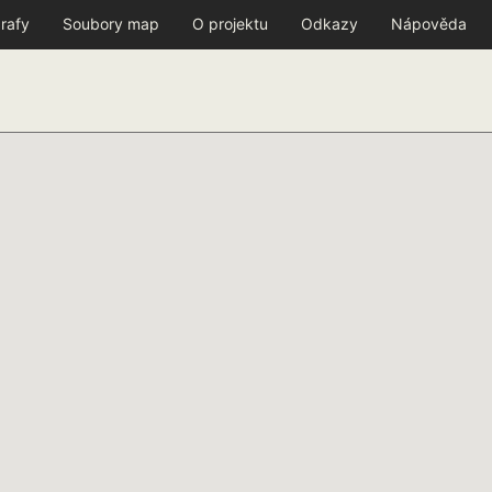
rafy
Soubory map
O projektu
Odkazy
Nápověda