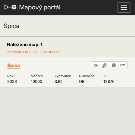
Toggl
navig
Špica
Nalezeno map: 1
Zobrazit v tabulce
Ke stažení
Špica
Rok:
Měřítko:
Vydavatel:
Disciplína:
ID:
2023
10000
SJC
OB
12876