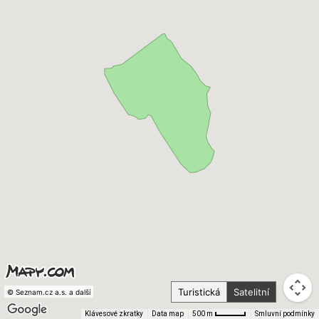
Turistická
Satelitní
© Seznam.cz a.s. a další
Klávesové zkratky
Data map
Smluvní podmínky
500 m