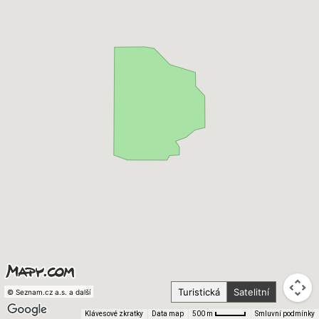
Turistická
Satelitní
© Seznam.cz a.s. a další
Klávesové zkratky
Data map
Smluvní podmínky
500 m