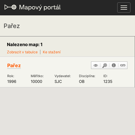
Toggl
navig
Pařez
Nalezeno map: 1
Zobrazit v tabulce
Ke stažení
Pařez
Rok:
Měřítko:
Vydavatel:
Disciplína:
ID:
1996
10000
SJC
OB
1235