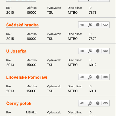
Rok:
Měřítko:
Vydavatel:
Disciplína:
ID:
2015
15000
TSU
MTBO
7871
Švédská hradba
Rok:
Měřítko:
Vydavatel:
Disciplína:
ID:
2015
10000
TSU
MTBO
7872
U Josefka
Rok:
Měřítko:
Vydavatel:
Disciplína:
ID:
2013
15000
TSU
MTBO
6912
Litovelské Pomoraví
Rok:
Měřítko:
Vydavatel:
Disciplína:
ID:
2013
15000
TSU
MTBO
6911
Černý potok
Rok:
Měřítko:
Vydavatel:
Disciplína:
ID: