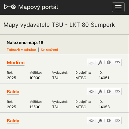
Toggl
navig
Mapy vydavatele TSU - LKT 80 Šumperk
Nalezeno map: 18
Zobrazit v tabulce
Ke stažení
Modřec
Rok:
Měřítko:
Vydavatel:
Disciplína:
ID:
2025
10000
TSU
MTBO
14051
Balda
Rok:
Měřítko:
Vydavatel:
Disciplína:
ID:
2025
12500
TSU
MTBO
14053
Balda