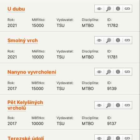
U dubu
Rok:
Měřítko:
Vydavatel:
Disciplína:
ID:
2021
15000
TSU
MTBO
11782
Smolný vrch
Rok:
Měřítko:
Vydavatel:
Disciplína:
ID:
2021
10000
TSU
MTBO
11781
Nanyno vyvrcholení
Rok:
Měřítko:
Vydavatel:
Disciplína:
ID:
2017
15000
TSU
MTBO
9139
Pět Kelyšiných
vrcholů
Rok:
Měřítko:
Vydavatel:
Disciplína:
ID:
2017
10000
TSU
MTBO
9137
Terezské údolí