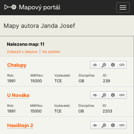
Toggl
navig
Mapy autora Janda Josef
Nalezeno map: 11
Zobrazit v tabulce
Ke stažení
Chalupy
Rok:
Měřítko:
Vydavatel:
Disciplína:
ID:
1991
15000
TCE
OB
239
U Nováka
Rok:
Měřítko:
Vydavatel:
Disciplína:
ID:
1991
15000
TCE
OB
2203
Hasištejn 2