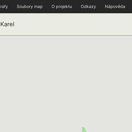
rafy
Soubory map
O projektu
Odkazy
Nápověda
Karel