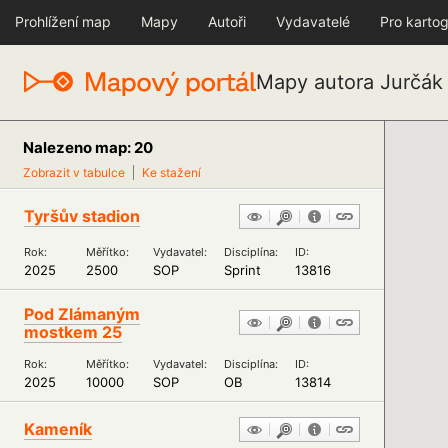
Prohlížení map
Mapy
Autoři
Vydavatelé
Pro kartog
Mapy autora Jurčák 
Nalezeno map: 20
Zobrazit v tabulce
Ke stažení
Tyršův stadion
Rok:
Měřítko:
Vydavatel:
Disciplína:
ID:
2025
2500
SOP
Sprint
13816
Pod Zlámaným
mostkem 25
Rok:
Měřítko:
Vydavatel:
Disciplína:
ID:
2025
10000
SOP
OB
13814
Kameník