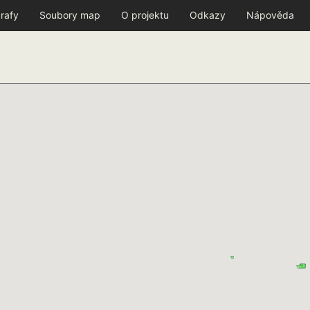
rafy
Soubory map
O projektu
Odkazy
Nápověda