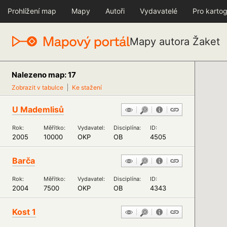
Prohlížení map
Mapy
Autoři
Vydavatelé
Pro kartog
Mapy autora Žaket
Nalezeno map: 17
Zobrazit v tabulce
Ke stažení
U Mademlisů
Rok:
Měřítko:
Vydavatel:
Disciplína:
ID:
2005
10000
OKP
OB
4505
Barča
Rok:
Měřítko:
Vydavatel:
Disciplína:
ID:
2004
7500
OKP
OB
4343
Kost 1