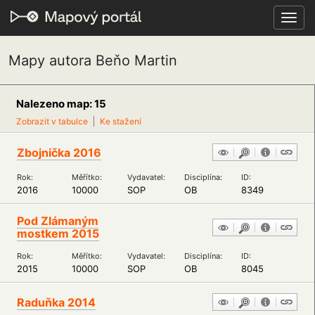
Toggl
navig
Mapy autora Beňo Martin
Nalezeno map: 15
Zobrazit v tabulce
Ke stažení
Zbojnička 2016
Rok:
Měřítko:
Vydavatel:
Disciplína:
ID:
2016
10000
SOP
OB
8349
Pod Zlámaným
mostkem 2015
Rok:
Měřítko:
Vydavatel:
Disciplína:
ID:
2015
10000
SOP
OB
8045
Raduňka 2014