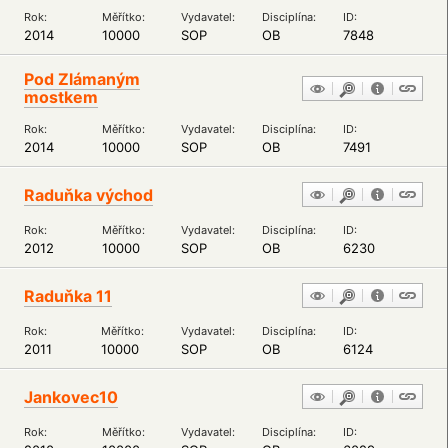
Rok:
Měřítko:
Vydavatel:
Disciplína:
ID:
2014
10000
SOP
OB
7848
Pod Zlámaným
mostkem
Rok:
Měřítko:
Vydavatel:
Disciplína:
ID:
2014
10000
SOP
OB
7491
Raduňka východ
Rok:
Měřítko:
Vydavatel:
Disciplína:
ID:
2012
10000
SOP
OB
6230
Raduňka 11
Rok:
Měřítko:
Vydavatel:
Disciplína:
ID:
2011
10000
SOP
OB
6124
Jankovec10
Rok:
Měřítko:
Vydavatel:
Disciplína:
ID: