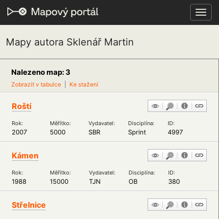
Toggl
navig
Mapy autora Sklenář Martin
Nalezeno map: 3
Zobrazit v tabulce
Ke stažení
Roští
Rok:
Měřítko:
Vydavatel:
Disciplína:
ID:
2007
5000
SBR
Sprint
4997
Kámen
Rok:
Měřítko:
Vydavatel:
Disciplína:
ID:
1988
15000
TJN
OB
380
Střelnice