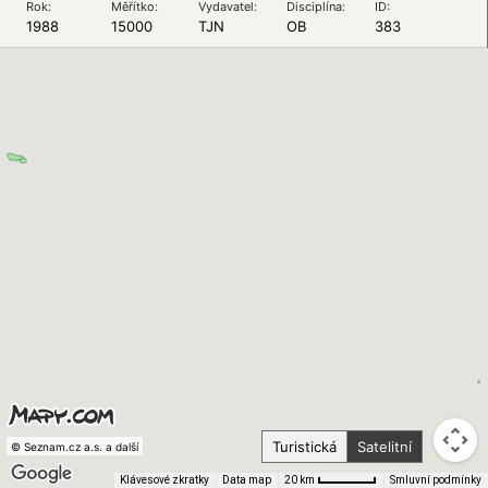
Rok:
Měřítko:
Vydavatel:
Disciplína:
ID:
1988
15000
TJN
OB
383
Turistická
Satelitní
© Seznam.cz a.s. a další
Klávesové zkratky
Data map
Smluvní podmínky
20 km