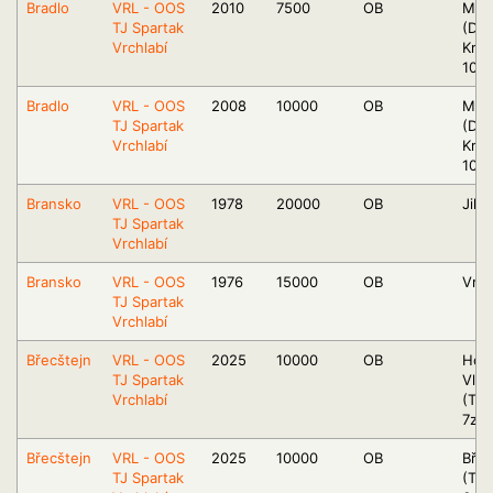
Bradlo
VRL - OOS
2010
7500
OB
Mos
TJ Spartak
(Dvů
Vrchlabí
Král
10sz
Bradlo
VRL - OOS
2008
10000
OB
Mos
TJ Spartak
(Dvů
Vrchlabí
Král
10sz
Bransko
VRL - OOS
1978
20000
OB
Jile
TJ Spartak
Vrchlabí
Bransko
VRL - OOS
1976
15000
OB
Vrch
TJ Spartak
Vrchlabí
Břecštejn
VRL - OOS
2025
10000
OB
Horn
TJ Spartak
Vlči
Vrchlabí
(Tru
7zsz
Břecštejn
VRL - OOS
2025
10000
OB
Břec
TJ Spartak
(Tru