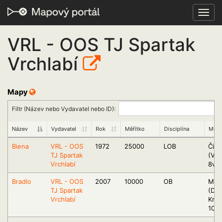
Toggl
navig
VRL - OOS TJ Spartak
Vrchlabí
Mapy
Filtr (Název nebo Vydavatel nebo ID):
Název
Vydavatel
Rok
Měřítko
Disciplína
Míst
Biena
VRL - OOS
1972
25000
LOB
Čist
TJ Spartak
(Vrc
Vrchlabí
8v)
Bradlo
VRL - OOS
2007
10000
OB
Mos
TJ Spartak
(Dvů
Vrchlabí
Král
10sz