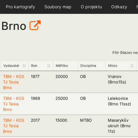
Pro kartografy
Soubory map
O projektu
Odkazy
 Brno
Filtr (Název n
Vydavatel
Rok
Měřítko
Disciplína
Místo
TBM - KOS
1977
20000
OB
Vranov
TJ Tesla
(Brno15s)
Brno
TBM - KOS
1969
25000
OB
Lelekovice
TJ Tesla
(Brno 11ssz)
Brno
TBM - KOS
2017
15000
MTBO
Masarykův
TJ Tesla
okruh (Brno
Brno
11z)