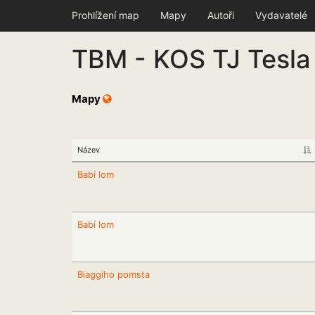
Prohlížení map
Mapy
Autoři
Vydavatelé
TBM - KOS TJ Tesla
Mapy
Název
Babí lom
Babí lom
Biaggiho pomsta