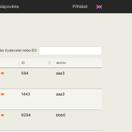
Nápověda
Přihlásit
ebo Vydavatel nebo ID):
ID
Archiv
594
aaa3
1443
aaa3
9294
bbb0