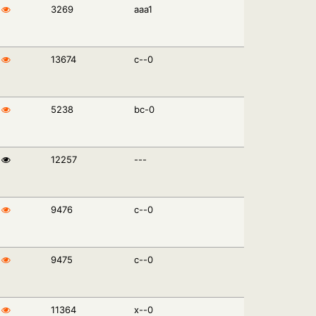
3269
aaa1
13674
c--0
5238
bc-0
12257
---
9476
c--0
9475
c--0
11364
x--0