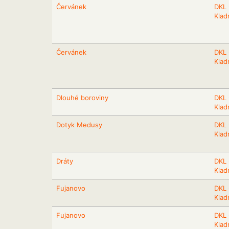
Červánek
DKL 
Klad
Červánek
DKL 
Klad
Dlouhé boroviny
DKL 
Klad
Dotyk Medusy
DKL 
Klad
Dráty
DKL 
Klad
Fujanovo
DKL 
Klad
Fujanovo
DKL 
Klad