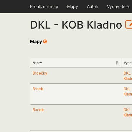
Prohlížení map
Mapy
Autoři
Vydavatelé
DKL - KOB Kladno
Mapy
Název
Vyda
Brdečky
DKL 
Klad
Brdek
DKL 
Klad
Bucek
DKL 
Klad