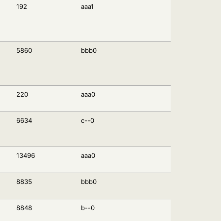
192
aaa1
5860
bbb0
220
aaa0
6634
c--0
13496
aaa0
8835
bbb0
8848
b--0