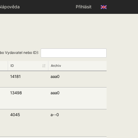
Nápověda
Přihlásit
ebo Vydavatel nebo ID):
ID
Archiv
14181
aaa0
13498
aaa0
4045
a--0