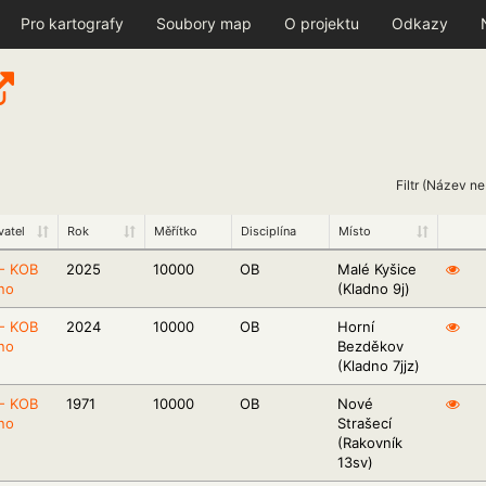
Pro kartografy
Soubory map
O projektu
Odkazy
Filtr (Název n
vatel
Rok
Měřítko
Disciplína
Místo
- KOB
2025
10000
OB
Malé Kyšice
no
(Kladno 9j)
- KOB
2024
10000
OB
Horní
no
Bezděkov
(Kladno 7jjz)
- KOB
1971
10000
OB
Nové
no
Strašecí
(Rakovník
13sv)