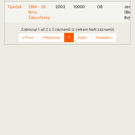
Tipeček
ZBM - SK
2003
10000
OB
Jedov
Brno
(Blan
Žabovřesky
8vjv)
Zobrazuji 1 až 2 z 2 záznamů (z celkem NaN záznamů)
« První
‹ Předchozí
1
Další ›
Poslední »