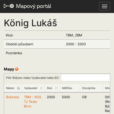
Toggl
navig
König Lukáš
Klub
TBM, ZBM
Období působení
2000 - 2003
Poznámka
Mapy
Filtr (Název nebo Vydavatel nebo ID):
Název
Vydavatel
Rok
Měřítko
Disciplína
Místo
Bobrava
TBM - KOS
2000
5000
OB
Střeli
TJ Tesla
(Brno
Brno
9jz),
Rados